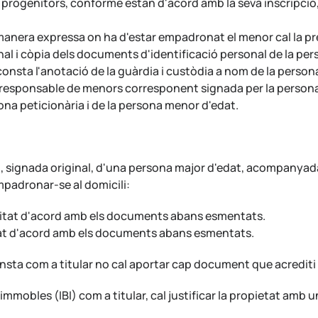
 progenitors, conforme estan d'acord amb la seva inscripc
 manera expressa on ha d'estar empadronat el menor cal la p
nal i còpia dels documents d'identificació personal de la per
onsta l'anotació de la guàrdia i custòdia a nom de la persona 
 responsable de menors corresponent signada per la persona p
na peticionària i de la persona menor d'edat.
ili, signada original, d'una persona major d'edat, acompanya
mpadronar-se al domicili:
ularitat d'acord amb els documents abans esmentats.
aritat d'acord amb els documents abans esmentats.
onsta com a titular no cal aportar cap document que acrediti e
 immobles (IBI) com a titular, cal justificar la propietat am