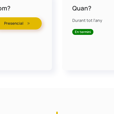
om?
Quan?
Durant tot l'any
Presencial
En termini