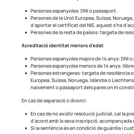
Persones espanyoles: DNI o passaport.
Persones de la Unió Europea, Suïssa, Noruega, 
d'aportar el certificat del NIE, aquest s'ha d
Persones de la resta de països: targeta de res
Acreditació identitat menors d'edat
Persones espanyoles majors de 14 anys: DNI o
Persones espanyoles menors de 14 anys: llibre d
Persones estrangeres: targeta de residència o
Europea, Suïssa, Noruega, Islàndia o Liechtenst
naixement o passaport dels pares on hi consti
En cas de separació o divorci:
En cas de no existir resolució judicial, cal l
d'acord amb la seva inscripció, acompanyada d
Si la sentència és en condició de guàrdia i cu