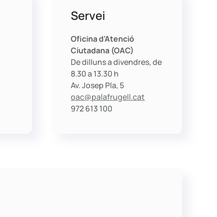
Servei
Oficina d'Atenció
Ciutadana (OAC)
De dilluns a divendres, de
8.30 a 13.30 h
Av. Josep Pla, 5
oac@palafrugell.cat
972 613 100