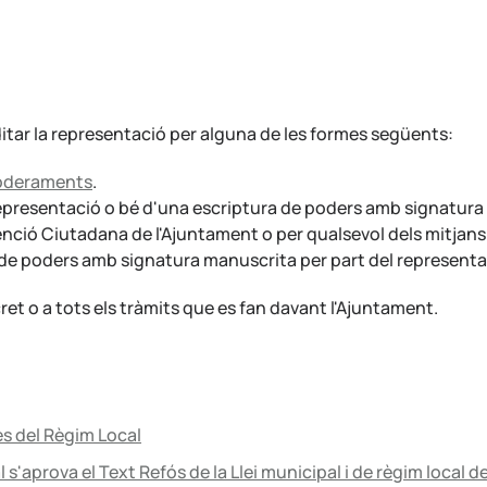
ditar la representació per alguna de les formes següents:
poderaments
.
epresentació o bé d'una escriptura de poders amb signatura 
enció Ciutadana de l'Ajuntament o per qualsevol dels mitjans a
de poders amb signatura manuscrita per part del representa
ret o a tots els tràmits que es fan davant l'Ajuntament.
ses del Règim Local
l s'aprova el Text Refós de la Llei municipal i de règim local 