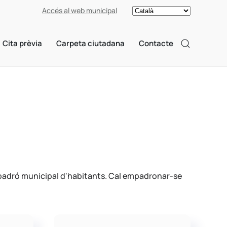
Accés al web municipal
Cita prèvia
Carpeta ciutadana
Contacte
el padró municipal d'habitants. Cal empadronar-se