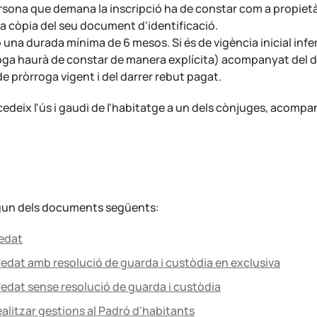
rsona que demana la inscripció ha de constar com a propietàri
i la còpia del seu document d'identificació.
 una durada mínima de 6 mesos. Si és de vigència inicial infe
roga haurà de constar de manera explícita) acompanyat del d
 pròrroga vigent i del darrer rebut pagat.
ncedeix l'ús i gaudi de l'habitatge a un dels cònjuges, aco
, algun dels documents següents:
'edat
d'edat amb resolució de guarda i custòdia en exclusiva
d'edat sense resolució de guarda i custòdia
ealitzar gestions al Padró d'habitants