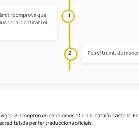
ràmit i comprova que
1
s de la identitat i el
Fes el tràmit de maner
2
igor. S'accepten en els idiomes oficials; català i castellà. En 
creditat/da per fer traduccions oficials.