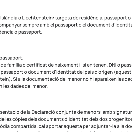
Islàndia o Liechtenstein: targeta de residència, passaport o
'acompanyar sempre amb el passaport o el document d'identitat
idència o passaport.
 passaport.
e família o certificat de naixement i, si en tenen, DNI o pas
 passaport o document d'identitat del país d'origen (aquest
ein). Si a la documentació del menor no hi apareixen les dade
n les dades del menor.
a presentació de la Declaració conjunta de menors, amb signa
e les còpies dels documents d'identitat dels dos progenitor
stòdia compartida, cal aportar aquesta per adjuntar-la a la d