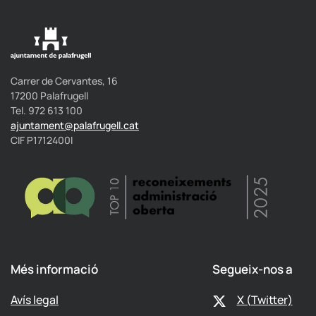
Carrer de Cervantes, 16
17200 Palafrugell
Tel. 972 613 100
ajuntament@palafrugell.cat
CIF P1712400I
Més informació
Segueix-nos a
Avís legal
X (Twitter)