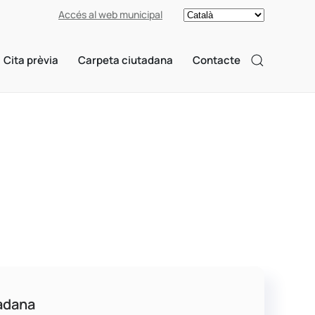
Accés al web municipal
Cita prèvia
Carpeta ciutadana
Contacte
adana