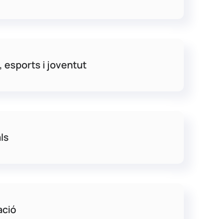
, esports i joventut
ls
ació