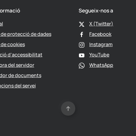
formació
Segueix-nos a
al
X (Twitter)
a de protecció de dades
Facebook
a de cookies
Instagram
ció d'accessibilitat
YouTube
ora del servidor
WhatsApp
ador de documents
pcions del servei