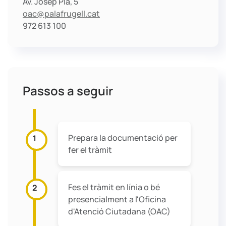
Av. Josep Pla, 5
oac@palafrugell.cat
972 613 100
Passos a seguir
Prepara la documentació per
1
fer el tràmit
Fes el tràmit en línia o bé
2
presencialment a l'Oficina
d'Atenció Ciutadana (OAC)