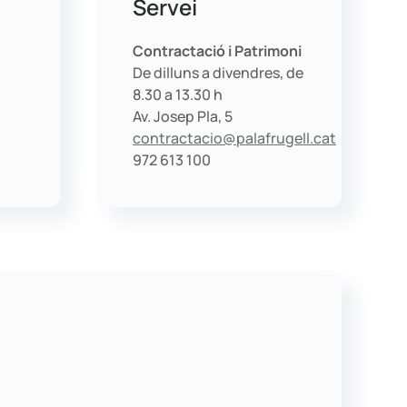
Servei
Contractació i Patrimoni
De dilluns a divendres, de
8.30 a 13.30 h
Av. Josep Pla, 5
contractacio@palafrugell.cat
972 613 100