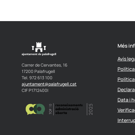
Més in
Avís leg
Carrer de Cervantes, 16
Polític
17200 Palafrugell
Tel. 972 613 100
Polític
ajuntament@palafrugell.cat
Declara
CIF P1712400I
Data i h
Verific
Interru