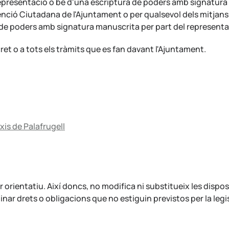
epresentació o bé d'una escriptura de poders amb signatura 
enció Ciutadana de l'Ajuntament o per qualsevol dels mitjans a
de poders amb signatura manuscrita per part del representa
ret o a tots els tràmits que es fan davant l'Ajuntament.
xis de Palafrugell
rientatiu. Així doncs, no modifica ni substitueix les dispos
nar drets o obligacions que no estiguin previstos per la legi