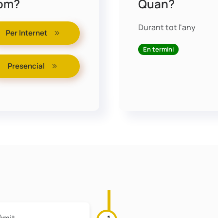
om?
Quan?
Durant tot l'any
Per Internet
En termini
Presencial