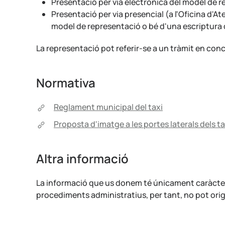
Presentació per via electrònica del model de r
Presentació per via presencial (a l'Oficina d'At
model de representació o bé d'una escriptura 
La representació pot referir-se a un tràmit en conc
Normativa
Reglament municipal del taxi
Proposta d'imatge a les portes laterals dels ta
Altra informació
La informació que us donem té únicament caràcter o
procediments administratius, per tant, no pot origi