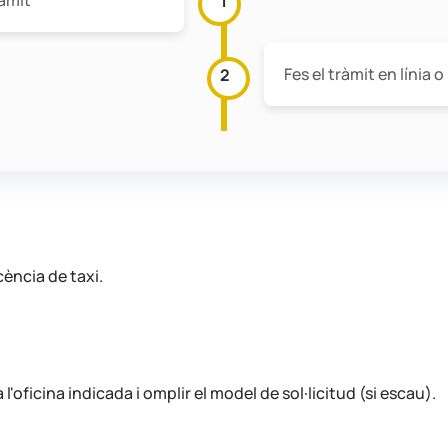
ràmit
1
Fes el tràmit en línia
2
icència de taxi.
'oficina indicada i omplir el model de sol·licitud (si escau).