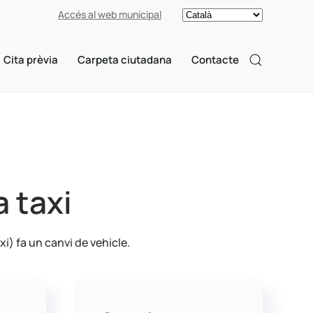
Accés al web municipal
Cita prèvia
Carpeta ciutadana
Contacte
a taxi
xi) fa un canvi de vehicle.