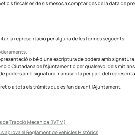
neficis fiscals és de sis mesos a comptar des de la data de pr
ditar la representació per alguna de les formes següents:
poderaments
.
epresentació o bé d'una escriptura de poders amb signatura 
enció Ciutadana de l'Ajuntament o per qualsevol dels mitjans a
de poders amb signatura manuscrita per part del representa
ret o a tots els tràmits que es fan davant l'Ajuntament.
es de Tracció Mecànica (IVTM)
al s'aprova el Reglament de Vehicles Històrics