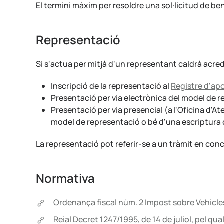
El termini màxim per resoldre una sol·licitud de be
Representació
Si s'actua per mitjà d'un representant caldrà acre
Inscripció de la representació al
Registre d'a
Presentació per via electrònica del model de r
Presentació per via presencial (a l'Oficina d'At
model de representació o bé d'una escriptura 
La representació pot referir-se a un tràmit en conc
Normativa
Ordenança fiscal núm. 2 Impost sobre Vehicl
Reial Decret 1247/1995, de 14 de juliol, pel qu