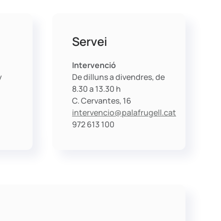
Servei
Intervenció
y
De dilluns a divendres, de
8.30 a 13.30 h
C. Cervantes, 16
intervencio@palafrugell.cat
972 613 100