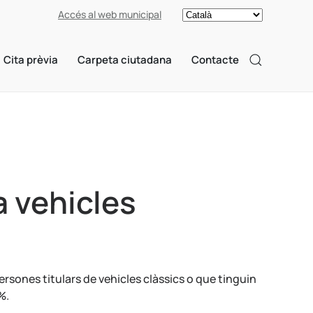
Accés al web municipal
Cita prèvia
Carpeta ciutadana
Contacte
a vehicles
rsones titulars de vehicles clàssics o que tinguin
%.