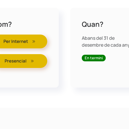
om?
Quan?
Abans del 31 de
Per Internet
desembre de cada an
En termini
Presencial