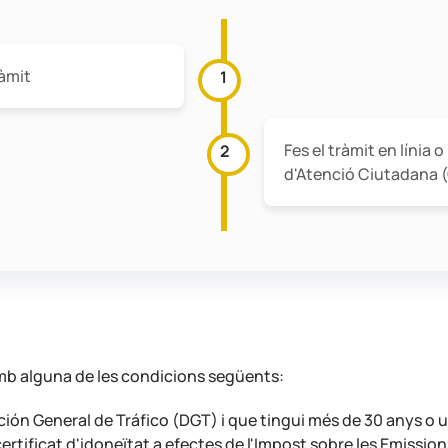
ràmit
1
Fes el tràmit en línia 
2
d'Atenció Ciutadana 
amb alguna de les condicions següents:
ción General de Tráfico (DGT) i que tingui més de 30 anys o un
certificat d'idoneïtat a efectes de l'Impost sobre les Emissi