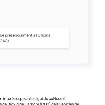
o bé presencialment a l'Oficina
(OAC)
 interès especial o sigui de col·lecció.
ons de Diòxid de Carboni (CO2) dels Vehicles de