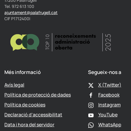
17200 Palafrugell
Tel. 972 613 100
ajuntament@palafrugell.cat
CIF P1712400I
Més informació
Segueix-nos a
Avís legal
X (Twitter)
Política de protecció de dades
Facebook
Política de cookies
Instagram
Declaració d'accessibilitat
YouTube
Data i hora del servidor
WhatsApp