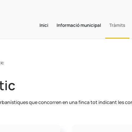
Inici
Informació municipal
Tràmits
tic
tic
banístiques que concorren en una finca tot indicant les con