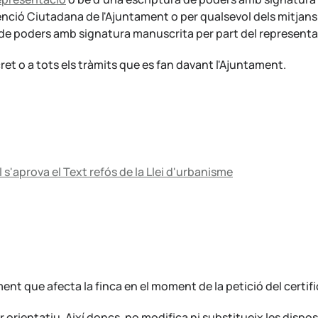
enció Ciutadana de l'Ajuntament o per qualsevol dels mitjans a
de poders amb signatura manuscrita per part del representa
ret o a tots els tràmits que es fan davant l'Ajuntament.
l s'aprova el Text refós de la Llei d'urbanisme
ent que afecta la finca en el moment de la petició del certifi
rientatiu. Així doncs, no modifica ni substitueix les dispos