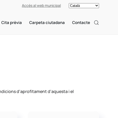
Accés al web municipal
Cita prèvia
Carpeta ciutadana
Contacte
dicions d'aprofitament d'aquesta i el