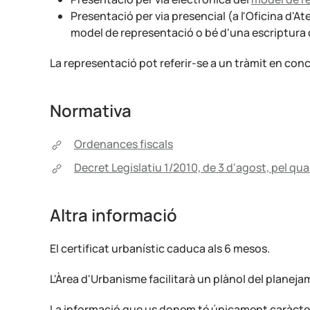
Presentació per via presencial (a l'Oficina d'At
model de representació o bé d'una escriptura 
La representació pot referir-se a un tràmit en conc
Normativa
Ordenances fiscals
Decret Legislatiu 1/2010, de 3 d'agost, pel qua
Altra informació
El certificat urbanístic caduca als 6 mesos.
L'Àrea d'Urbanisme facilitarà un plànol del planejam
La informació que us donem té únicament caràcter o