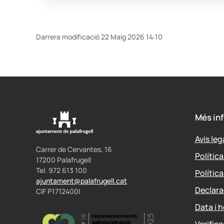
Darrera modificació 22 Maig 2026 14:10
Més in
Avís leg
Carrer de Cervantes, 16
Polític
17200 Palafrugell
Tel. 972 613 100
Polític
ajuntament@palafrugell.cat
Declara
CIF P1712400I
Data i h
Verific