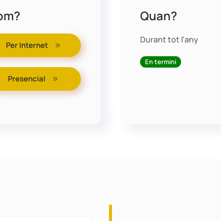
om?
Quan?
Durant tot l'any
Per Internet
En termini
Presencial