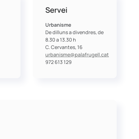
Servei
Urbanisme
De dilluns a divendres, de
8.30 a 13.30 h
C. Cervantes, 16
urbanisme@palafrugell.cat
972 613 129