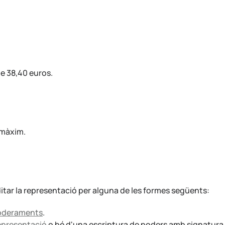
de 38,40 euros.
a màxim.
ditar la representació per alguna de les formes següents:
poderaments
.
epresentació
o bé d'una escriptura de poders amb signatura 