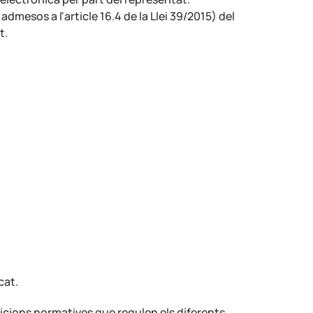
dmesos a l'article 16.4 de la Llei 39/2015) del
t.
cat.
icions normatives que regulen els diferents