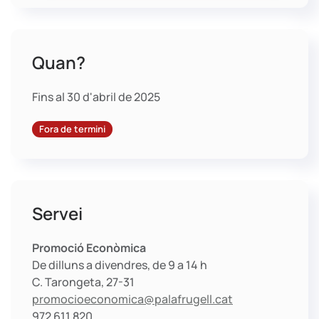
Quan?
Fins al 30 d'abril de 2025
Fora de termini
Servei
Promoció Econòmica
De dilluns a divendres, de 9 a 14 h
C. Tarongeta, 27-31
promocioeconomica@palafrugell.cat
972 611 820