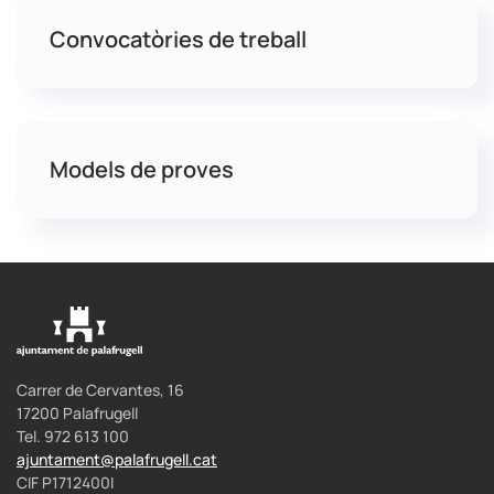
Convocatòries de treball
Models de proves
Carrer de Cervantes, 16
17200 Palafrugell
Tel. 972 613 100
ajuntament@palafrugell.cat
CIF P1712400I